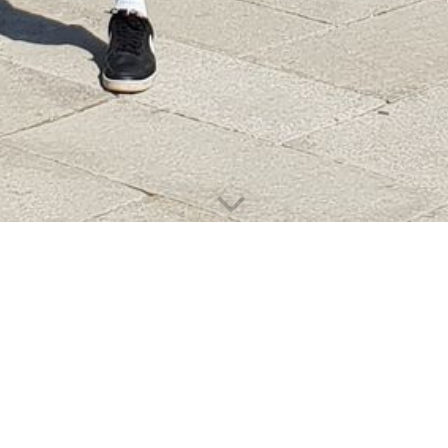
Formate und Kosten
Schnuppersitzung
Das ist ein halb- bis dreiviertelstündiges Kennenlernen, in dem
wir ausloten, ob ich die richtige Peson bin dich zu unterstützen
und ob du mit meinen Methoden und meiner Idee von Therapie
mitgehst. Die meisten Klienten möchten dann gleich loslegen.